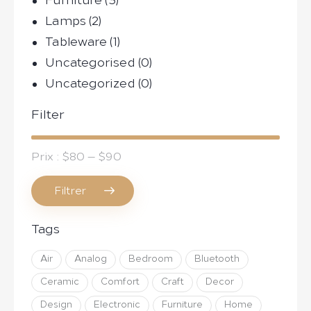
Furniture
(3)
Lamps
(2)
Tableware
(1)
Uncategorised
(0)
Uncategorized
(0)
Filter
Prix :
$80
—
$90
Filtrer
Prix
Prix
Tags
min
max
Air
Analog
Bedroom
Bluetooth
Ceramic
Comfort
Craft
Decor
Design
Electronic
Furniture
Home