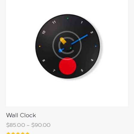
Wall Clock
$
85.00
–
$
90.00