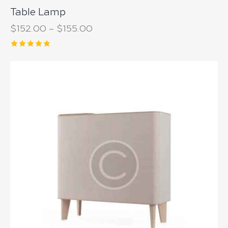
Table Lamp
$
152.00
–
$
155.00
Note
5.00
sur 5