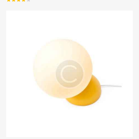
Note
4.00
sur 5