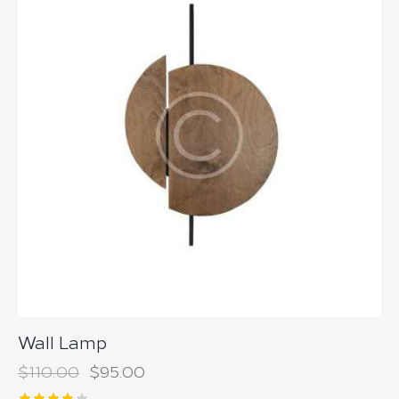
Wall Lamp
$
110.00
$
95.00