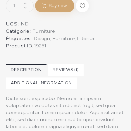
quantité
Buy now
de
Modern
Chair
UGS :
ND
Catégorie :
Furniture
Étiquettes :
Design
,
Furniture
,
Interior
Product ID:
19251
DESCRIPTION
REVIEWS (1)
ADDITIONAL INFORMATION
Dicta sunt explicabo. Nemo enim ipsam
voluptatem voluptas sit odit aut fugit, sed quia
consequuntur. Lorem ipsum dolor. Aquia sit amet,
elitr, sed diam nonum eirmod tempor invidunt
labore et dolore magna aliquyam.erat, sed diam