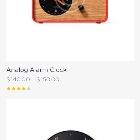
Analog Alarm Clock
$
140.00
–
$
150.00
Note
4.00
sur 5