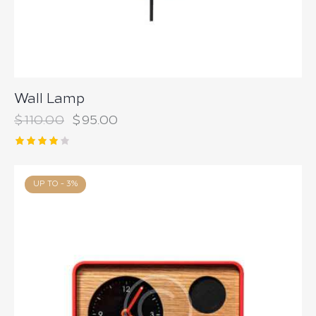
Wall Lamp
$
110.00
$
95.00
Note
4.00
sur 5
UP TO
- 3%