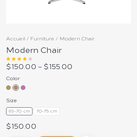
Accueil
Furniture
Modern Chair
Modern Chair
$
150.00
–
$
155.00
Noté
1
4.00
sur 5
basé
Color
sur
notati
on
client
Size
65-70 cm
70-75 cm
$
150.00