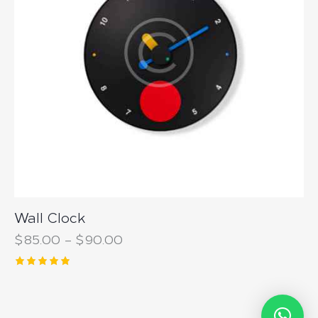
Wall Clock
$
85.00
–
$
90.00
Note
5.00
sur 5