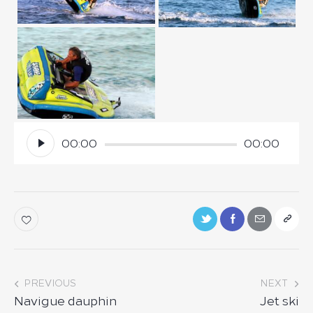
Lecteur
00:00
00:00
audio
Navigation
PREVIOUS
NEXT
Navigue dauphin
Jet ski
de